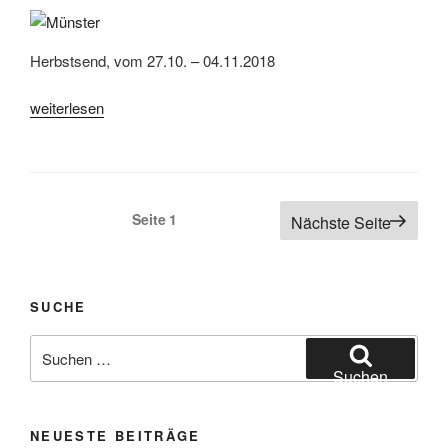
Herbstsend, vom 27.10. – 04.11.2018
„Münster,
weiterlesen
Herbstsend
2018“
Seitennummerierung
Seite
1
Nächste Seite
der
Beiträge
SUCHE
Suchen
nach:
Suchen
NEUESTE BEITRÄGE