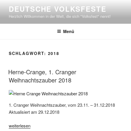
Zum
DEUTSCHE VOLKSFESTE
Inhalt
Herzlich Willkommen in der Welt, die sich "Volksfest" nennt!
springen
Menü
SCHLAGWORT:
2018
Herne-Crange, 1. Cranger
Weihnachtszauber 2018
1. Cranger Weihnachtszauber, vom 23.11. – 31.12.2018
Aktualisiert am 29.12.2018
„Herne-
weiterlesen