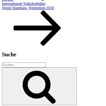
Internationale Volksfestbilder
Nächster
Weiter
Hamburg, Winterdom 2018
Beitrag
Suche
Suchen
nach:
Suchen