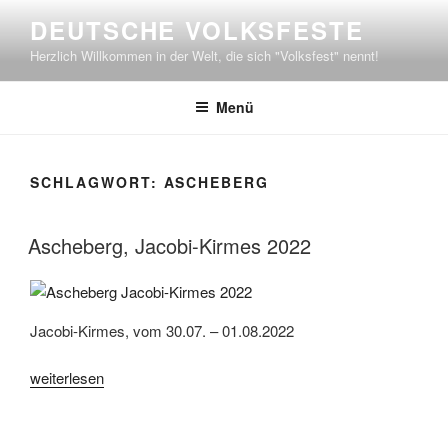
Zum
DEUTSCHE VOLKSFESTE
Inhalt
Herzlich Willkommen in der Welt, die sich "Volksfest" nennt!
springen
Menü
SCHLAGWORT:
ASCHEBERG
Ascheberg, Jacobi-Kirmes 2022
Jacobi-Kirmes, vom 30.07. – 01.08.2022
„Ascheberg,
weiterlesen
Jacobi-
Kirmes