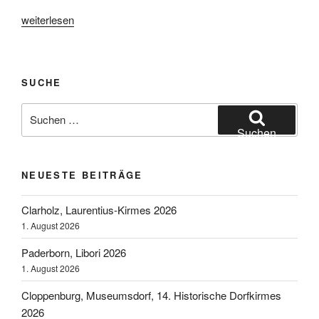
„Ascheberg,
weiterlesen
Jacobi-
Kirmes
2004“
SUCHE
Suchen
nach:
Suchen
NEUESTE BEITRÄGE
Clarholz, Laurentius-Kirmes 2026
1. August 2026
Paderborn, Libori 2026
1. August 2026
Cloppenburg, Museumsdorf, 14. Historische Dorfkirmes
2026