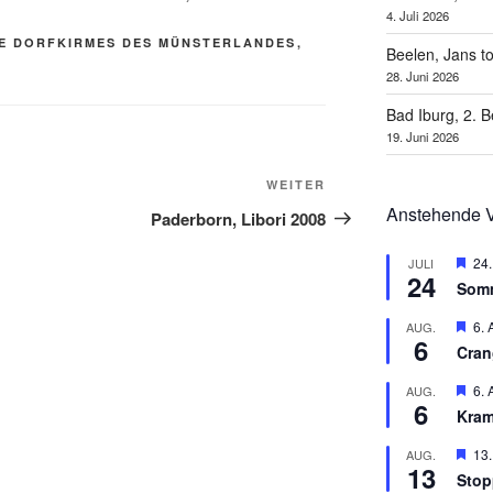
4. Juli 2026
E DORFKIRMES DES MÜNSTERLANDES
,
Beelen, Jans t
28. Juni 2026
Bad Iburg, 2. 
19. Juni 2026
Nächster
WEITER
Beitrag
Anstehende V
Paderborn, Libori 2008
H
24.
JULI
24
e
Som
r
v
H
6. 
AUG.
o
6
e
r
Cran
r
g
v
e
H
6. 
AUG.
o
h
6
e
r
Kram
o
r
g
b
v
e
H
13.
AUG.
e
o
h
13
e
n
r
Stop
o
r