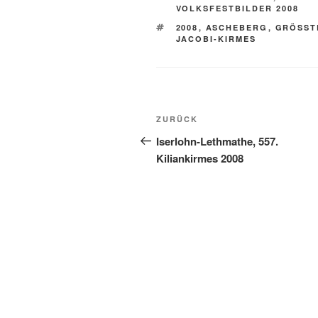
VOLKSFESTBILDER 2008
SCHLAGWÖRTER
2008
,
ASCHEBERG
,
GRÖSST
JACOBI-KIRMES
Beitragsnavigation
Vorheriger
ZURÜCK
Beitrag
Iserlohn-Lethmathe, 557.
Kiliankirmes 2008