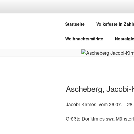
Zum
Inhalt
DEUTSCHE
springen
Startseite
Volksfeste in Zahl
Herzlich Willkommen in der Welt,
Weihnachtsmärkte
Nostalgi
Ascheberg, Jacobi-
Jacobi-Kirmes, vom 26.07. – 28
Größte Dorfkirmes swa Münster