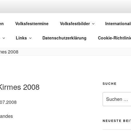
 VOLKSFESTE
en
Volksfesttermine
Volksfestbilder
International
 die sich "Volksfest" nennt!
e
Links
Datenschutzerklärung
Cookie-Richtlini
Kirmes 2008
SUCHE
Suchen
.07.2008
nach:
landes
NEUESTE BE