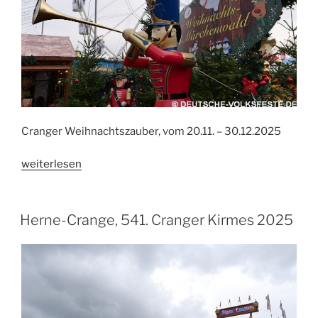
Cranger Weihnachtszauber, vom 20.11. – 30.12.2025
„Herne-
weiterlesen
Crange,
Cranger
Weihnachtszauber
Herne-Crange, 541. Cranger Kirmes 2025
2025“