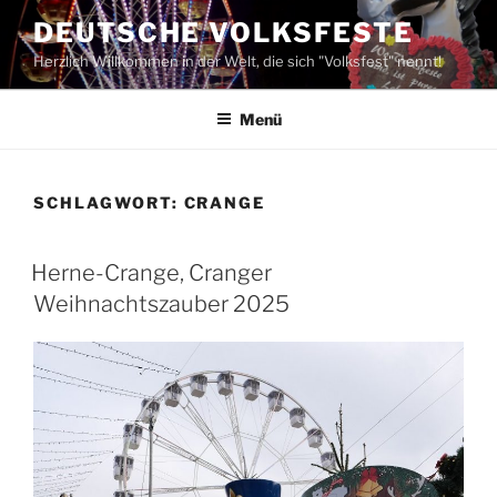
Zum
DEUTSCHE VOLKSFESTE
Inhalt
Herzlich Willkommen in der Welt, die sich "Volksfest" nennt!
springen
Menü
SCHLAGWORT:
CRANGE
Herne-Crange, Cranger
Weihnachtszauber 2025