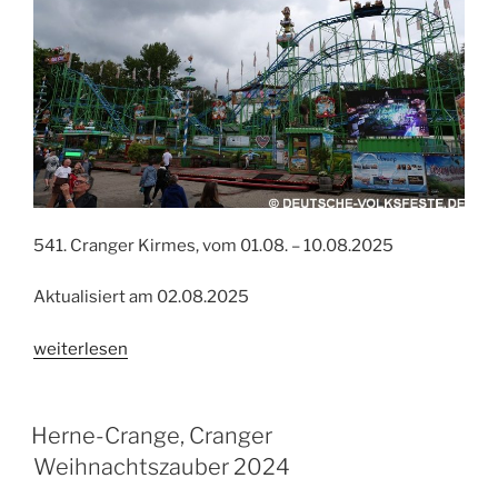
541. Cranger Kirmes, vom 01.08. – 10.08.2025
Aktualisiert am 02.08.2025
„Herne-
weiterlesen
Crange,
541.
Cranger
Herne-Crange, Cranger
Kirmes
Weihnachtszauber 2024
2025“