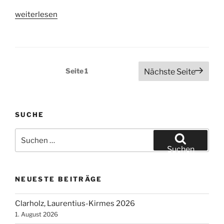
„Herne-
weiterlesen
Crange,
3.
Cranger
Weihnachtszauber
Seitennummerierung
Seite
1
Nächste Seite
2021“
der
Beiträge
SUCHE
Suchen
nach:
Suchen
NEUESTE BEITRÄGE
Clarholz, Laurentius-Kirmes 2026
1. August 2026