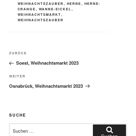
WEIHNACHTSZAUBER
,
HERNE
,
HERNE-
CRANGE
,
WANNE-EICKEL
,
WEIHNACHTSMARKT
,
WEIHNACHTSZAUBER
Beitragsnavigation
Vorheriger
ZURÜCK
Beitrag
Soest, Weihnachtsmarkt 2023
Nächster
WEITER
Beitrag
Osnabrück, Weihnachtsmarkt 2023
SUCHE
Suchen
nach: