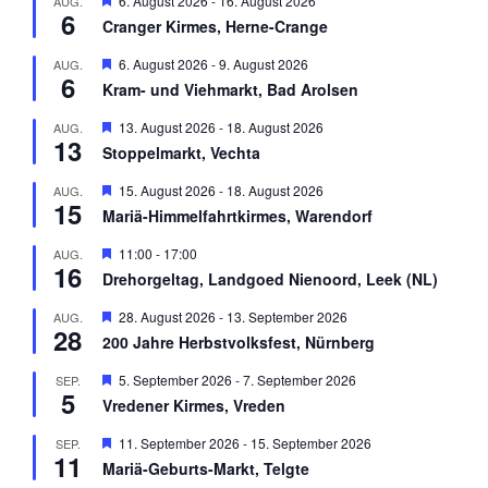
6. August 2026
-
16. August 2026
AUG.
o
6
e
r
Cranger Kirmes, Herne-Crange
r
g
v
e
H
6. August 2026
-
9. August 2026
AUG.
o
h
6
e
r
Kram- und Viehmarkt, Bad Arolsen
o
r
g
b
v
e
H
13. August 2026
-
18. August 2026
AUG.
e
o
h
13
e
n
r
Stoppelmarkt, Vechta
o
r
g
b
v
e
H
15. August 2026
-
18. August 2026
AUG.
e
o
h
15
e
n
r
Mariä-Himmelfahrtkirmes, Warendorf
o
r
g
b
v
e
H
11:00
-
17:00
AUG.
e
o
h
16
e
n
r
Drehorgeltag, Landgoed Nienoord, Leek (NL)
o
r
g
b
v
e
H
28. August 2026
-
13. September 2026
AUG.
e
o
h
28
e
n
r
200 Jahre Herbstvolksfest, Nürnberg
o
r
g
b
v
e
H
5. September 2026
-
7. September 2026
SEP.
e
o
h
5
e
n
r
Vredener Kirmes, Vreden
o
r
g
b
v
e
H
11. September 2026
-
15. September 2026
SEP.
e
o
h
11
e
n
r
Mariä-Geburts-Markt, Telgte
o
r
g