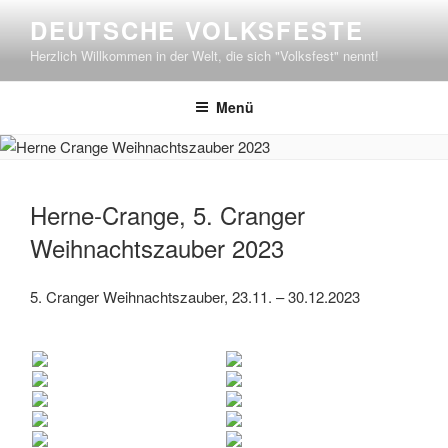
Zum
DEUTSCHE VOLKSFESTE
Inhalt
Herzlich Willkommen in der Welt, die sich "Volksfest" nennt!
springen
Menü
Herne-Crange, 5. Cranger
Weihnachtszauber 2023
5. Cranger Weihnachtszauber, 23.11. – 30.12.2023