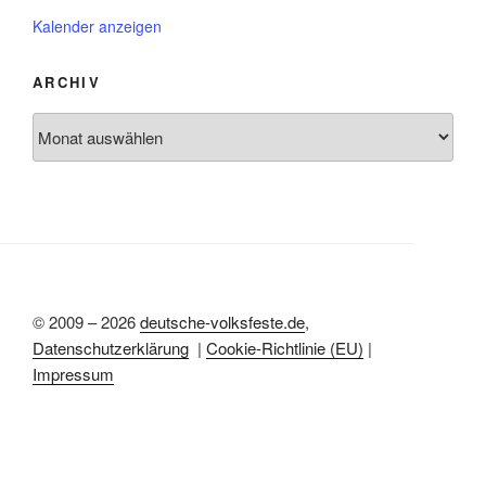
b
v
e
e
o
Kalender anzeigen
h
n
r
o
g
b
e
ARCHIV
e
h
n
o
Archiv
b
e
n
© 2009 – 2026
deutsche-volksfeste.de
,
Datenschutzerklärung
|
Cookie-Richtlinie (EU)
|
Impressum