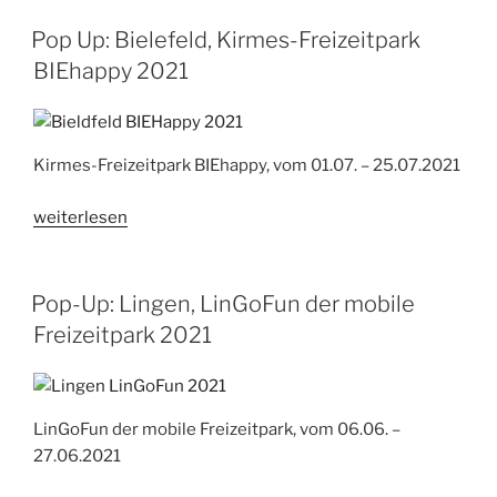
freDOlino,
der
Pop Up: Bielefeld, Kirmes-Freizeitpark
Kirmespark,
BIEhappy 2021
Dortmund“
Kirmes-Freizeitpark BIEhappy, vom 01.07. – 25.07.2021
„Pop
weiterlesen
Up:
Bielefeld,
Kirmes-
Pop-Up: Lingen, LinGoFun der mobile
Freizeitpark
Freizeitpark 2021
BIEhappy
2021“
LinGoFun der mobile Freizeitpark, vom 06.06. –
27.06.2021