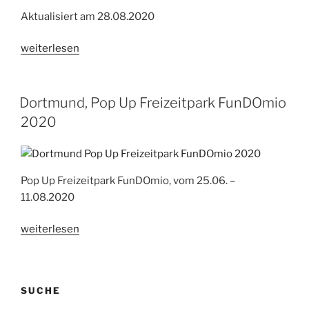
Aktualisiert am 28.08.2020
„Ibbenbüren,
weiterlesen
Pop
Up
Kirmes-
Dortmund, Pop Up Freizeitpark FunDOmio
Freizeitpark
2020
ibbiLand
2020“
Pop Up Freizeitpark FunDOmio, vom 25.06. –
11.08.2020
„Dortmund,
weiterlesen
Pop
Up
Freizeitpark
SUCHE
FunDOmio