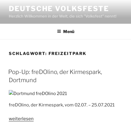
Zum
DEUTSCHE VOLKSFESTE
Inhalt
Herzlich Willkommen in der Welt, die sich "Volksfest" nennt!
springen
Menü
SCHLAGWORT:
FREIZEITPARK
Pop-Up: freDOlino, der Kirmespark,
Dortmund
freDOlino, der Kirmespark, vom 02.07. – 25.07.2021
„Pop-
weiterlesen
Up: