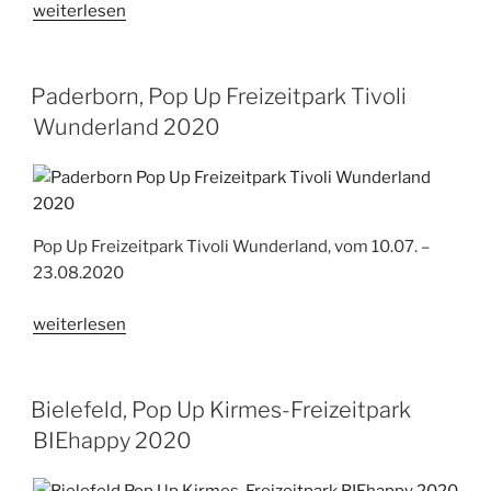
„Pop-
weiterlesen
Up:
Lingen,
LinGoFun
Paderborn, Pop Up Freizeitpark Tivoli
der
Wunderland 2020
mobile
Freizeitpark
2021“
Pop Up Freizeitpark Tivoli Wunderland, vom 10.07. –
23.08.2020
„Paderborn,
weiterlesen
Pop
Up
Freizeitpark
Bielefeld, Pop Up Kirmes-Freizeitpark
Tivoli
BIEhappy 2020
Wunderland
2020“