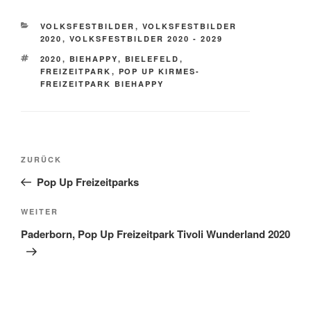
KATEGORIEN
VOLKSFESTBILDER
,
VOLKSFESTBILDER
2020
,
VOLKSFESTBILDER 2020 - 2029
SCHLAGWÖRTER
2020
,
BIEHAPPY
,
BIELEFELD
,
FREIZEITPARK
,
POP UP KIRMES-
FREIZEITPARK BIEHAPPY
Beitragsnavigation
Vorheriger
ZURÜCK
Beitrag
Pop Up Freizeitparks
Nächster
WEITER
Beitrag
Paderborn, Pop Up Freizeitpark Tivoli Wunderland 2020