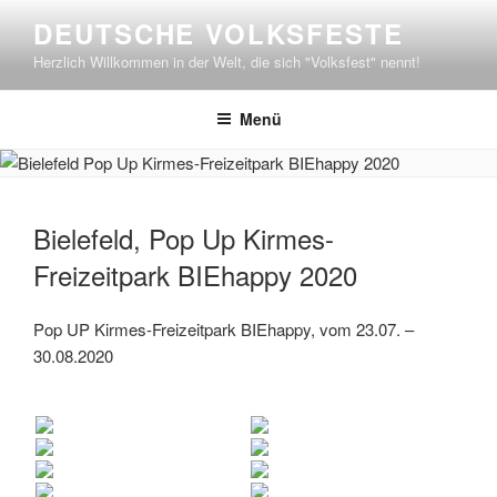
Zum
DEUTSCHE VOLKSFESTE
Inhalt
Herzlich Willkommen in der Welt, die sich "Volksfest" nennt!
springen
Menü
Bielefeld, Pop Up Kirmes-
Freizeitpark BIEhappy 2020
Pop UP Kirmes-Freizeitpark BIEhappy, vom 23.07. –
30.08.2020