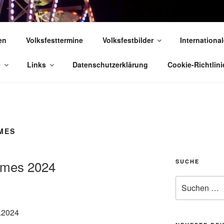
 VOLKSFESTE
en
Volksfesttermine
Volksfestbilder
International
 die sich "Volksfest" nennt!
e
Links
Datenschutzerklärung
Cookie-Richtlini
ES
rmes 2024
SUCHE
Suchen
nach:
.2024