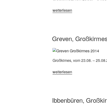
„Greven,
weiterlesen
Großkirmes
2015“
Greven, Großkirme
Großkimes, vom 23.08. – 25.08
„Greven,
weiterlesen
Großkirmes
2014“
Ibbenbüren, Großki