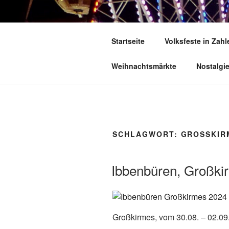
Zum
Inhalt
DEUTSCHE
springen
Startseite
Volksfeste in Zahl
Herzlich Willkommen in der Welt,
Weihnachtsmärkte
Nostalgi
SCHLAGWORT:
GROSSKIRM
Ibbenbüren, Großki
Großkirmes, vom 30.08. – 02.09