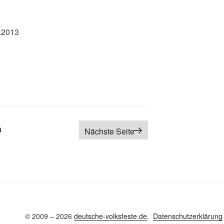
.2013
g
Seite
3
Nächste Seite
© 2009 – 2026
deutsche-volksfeste.de
,
Datenschutzerklärung