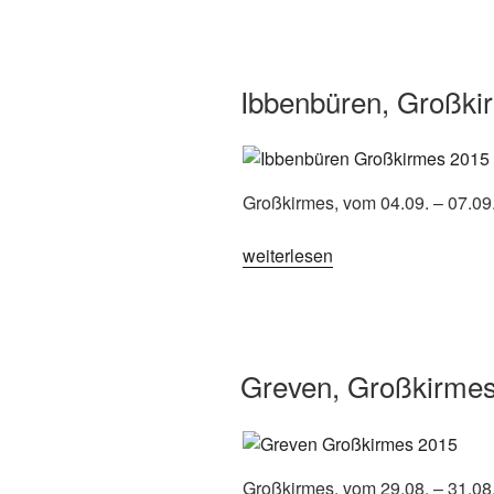
2016“
Ibbenbüren, Großki
Großkirmes, vom 04.09. – 07.09
„Ibbenbüren,
weiterlesen
Großkirmes
2015“
Greven, Großkirme
Großkirmes, vom 29.08. – 31.08