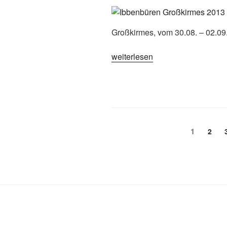
Großkirmes, vom 30.08. – 02.09
„Ibbenbüren,
weiterlesen
Großkirmes
2013“
Seitennummerierun
Seite
1
Seite
2
der
Beiträge