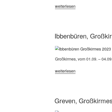
„Ibbenbüren,
weiterlesen
Großkirmes
2024“
Ibbenbüren, Großki
Großkirmes, vom 01.09. – 04.09
„Ibbenbüren,
weiterlesen
Großkirmes
2023“
Greven, Großkirme