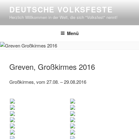
Zum
DEUTSCHE VOLKSFESTE
Inhalt
Herzlich Willkommen in der Welt, die sich "Volksfest" nennt!
springen
Menü
Greven, Großkirmes 2016
Großkirmes, vom 27.08. – 29.08.2016