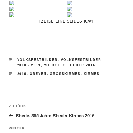
[ZEIGE EINE SLIDESHOW]
KATEGORIEN
VOLKSFESTBILDER
,
VOLKSFESTBILDER
2010 - 2019
,
VOLKSFESTBILDER 2016
SCHLAGWÖRTER
2016
,
GREVEN
,
GROSSKIRMES
,
KIRMES
Beitragsnavigation
Vorheriger
ZURÜCK
Beitrag
Rhede, 355 Jahre Rheder Kirmes 2016
Nächster
WEITER