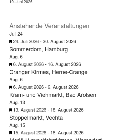
19. Juni 2026
Anstehende Veranstaltungen
Juli
24
H
24. Juli 2026
-
30. August 2026
Sommerdom, Hamburg
e
r
Aug.
6
v
H
6. August 2026
-
16. August 2026
Cranger Kirmes, Herne-Crange
o
e
r
r
Aug.
6
g
v
H
6. August 2026
-
9. August 2026
e
Kram- und Viehmarkt, Bad Arolsen
o
e
h
r
r
Aug.
13
o
g
v
H
13. August 2026
-
18. August 2026
b
e
Stoppelmarkt, Vechta
o
e
e
h
r
r
Aug.
15
n
o
g
v
H
15. August 2026
-
18. August 2026
b
e
o
e