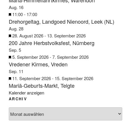
Mariä-Himmelfahrtkirmes, Warendorf
e
h
r
r
Aug.
16
n
o
g
v
H
11:00
-
17:00
b
e
Drehorgeltag, Landgoed Nienoord, Leek (NL)
o
e
e
h
r
r
Aug.
28
n
o
g
v
H
28. August 2026
-
13. September 2026
b
e
200 Jahre Herbstvolksfest, Nürnberg
o
e
e
h
r
r
Sep.
5
n
o
g
v
H
5. September 2026
-
7. September 2026
b
e
Vredener Kirmes, Vreden
o
e
e
h
r
r
Sep.
11
n
o
g
v
H
11. September 2026
-
15. September 2026
b
e
Mariä-Geburts-Markt, Telgte
o
e
e
h
r
r
Kalender anzeigen
n
o
g
ARCHIV
v
b
e
o
Archiv
e
h
r
n
o
g
b
e