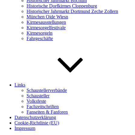
Historischer Jahrmarkt Bochum
Historische Dorfkirmes Cloppenburg
Historischer Jahrmarkt Dortmund Zeche Zollern
München Oide Wiesn
Kirmesausstellungen
Kirmesorgelfestivale
Kirmesorgeln
Fahrgeschäfte
Links
Schaustellerverbände
Schausteller
Volksfeste
Fachzeitschriften
Fanseiten & Fanforen
Datenschutzerklärung
Cookie-Richtlinie (EU)
Impressum