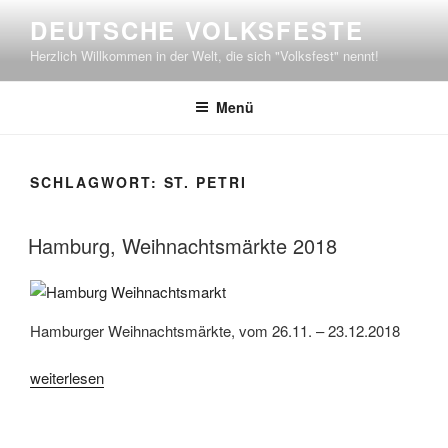
Zum
DEUTSCHE VOLKSFESTE
Inhalt
Herzlich Willkommen in der Welt, die sich "Volksfest" nennt!
springen
Menü
SCHLAGWORT:
ST. PETRI
Hamburg, Weihnachtsmärkte 2018
Hamburger Weihnachtsmärkte, vom 26.11. – 23.12.2018
„Hamburg,
weiterlesen
Weihnachtsmärkte
2018“