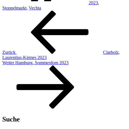
2023
,
Stoppelmarkt
,
Vechta
Beitragsnavigation
Vorheriger
Beitrag
Zurück
Clarholz,
Laurentius-Kirmes 2023
Nächster
Weiter
Hamburg, Sommerdom 2023
Beitrag
Suche