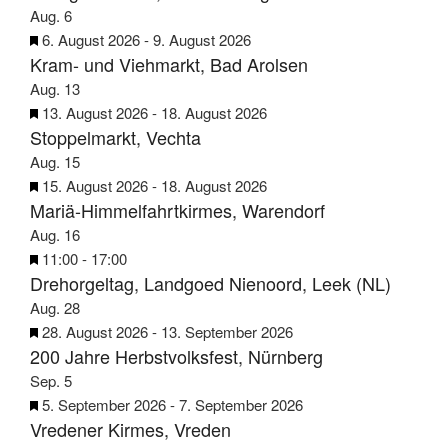
r
r
Aug.
6
g
v
H
6. August 2026
-
9. August 2026
e
Kram- und Viehmarkt, Bad Arolsen
o
e
h
r
r
Aug.
13
o
g
v
H
13. August 2026
-
18. August 2026
b
e
Stoppelmarkt, Vechta
o
e
e
h
r
r
Aug.
15
n
o
g
v
H
15. August 2026
-
18. August 2026
b
e
Mariä-Himmelfahrtkirmes, Warendorf
o
e
e
h
r
r
Aug.
16
n
o
g
v
H
11:00
-
17:00
b
e
Drehorgeltag, Landgoed Nienoord, Leek (NL)
o
e
e
h
r
r
Aug.
28
n
o
g
v
H
28. August 2026
-
13. September 2026
b
e
200 Jahre Herbstvolksfest, Nürnberg
o
e
e
h
r
r
Sep.
5
n
o
g
v
H
5. September 2026
-
7. September 2026
b
e
Vredener Kirmes, Vreden
o
e