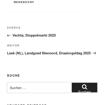
WARENDORF
Beitragsnavigation
Vorheriger
ZURÜCK
Beitrag
Vechta, Stoppelmarkt 2025
Nächster
WEITER
Beitrag
Leek (NL), Landgoed Nienoord, Draaiorgeldag 2025
SUCHE
Suchen
nach:
Suchen