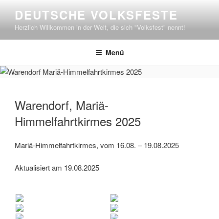
Zum
DEUTSCHE VOLKSFESTE
Inhalt
Herzlich Willkommen in der Welt, die sich "Volksfest" nennt!
springen
Menü
Warendorf, Mariä-
Himmelfahrtkirmes 2025
Mariä-Himmelfahrtkirmes, vom 16.08. – 19.08.2025
Aktualisiert am 19.08.2025