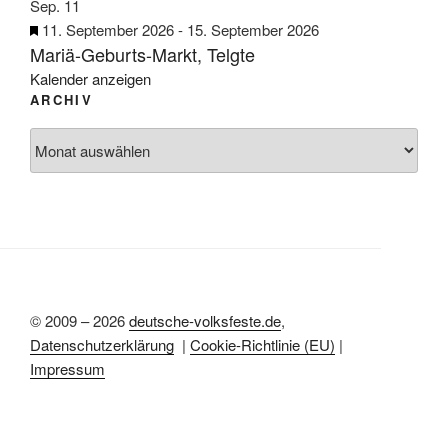
e
h
r
r
Sep.
11
n
o
g
v
H
11. September 2026
-
15. September 2026
b
e
Mariä-Geburts-Markt, Telgte
o
e
e
h
r
r
Kalender anzeigen
n
o
g
ARCHIV
v
b
e
o
Archiv
e
h
r
n
o
g
b
e
e
h
n
o
b
e
n
© 2009 – 2026
deutsche-volksfeste.de
,
Datenschutzerklärung
|
Cookie-Richtlinie (EU)
|
Impressum