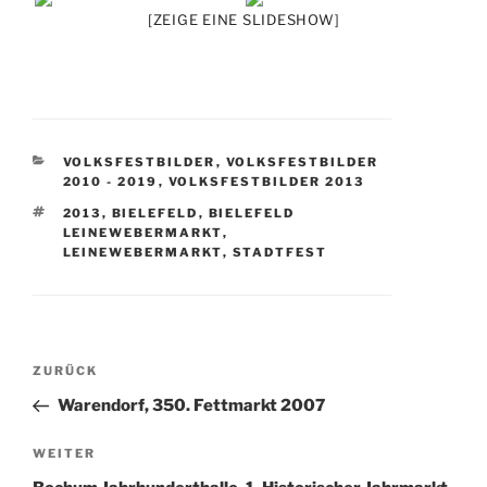
[ZEIGE EINE SLIDESHOW]
KATEGORIEN
VOLKSFESTBILDER
,
VOLKSFESTBILDER
2010 - 2019
,
VOLKSFESTBILDER 2013
SCHLAGWÖRTER
2013
,
BIELEFELD
,
BIELEFELD
LEINEWEBERMARKT
,
LEINEWEBERMARKT
,
STADTFEST
Beitragsnavigation
Vorheriger
ZURÜCK
Beitrag
Warendorf, 350. Fettmarkt 2007
Nächster
WEITER
Beitrag