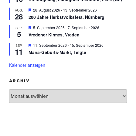
o
r
g
b
v
e
H
28. August 2026
-
13. September 2026
AUG.
e
o
h
28
e
n
r
200 Jahre Herbstvolksfest, Nürnberg
o
r
g
b
v
e
H
5. September 2026
-
7. September 2026
SEP.
e
o
h
5
e
n
r
Vredener Kirmes, Vreden
o
r
g
b
v
e
H
11. September 2026
-
15. September 2026
SEP.
e
o
h
11
e
n
r
Mariä-Geburts-Markt, Telgte
o
r
g
b
v
e
e
o
Kalender anzeigen
h
n
r
o
g
b
e
e
ARCHIV
h
n
o
Archiv
b
e
n