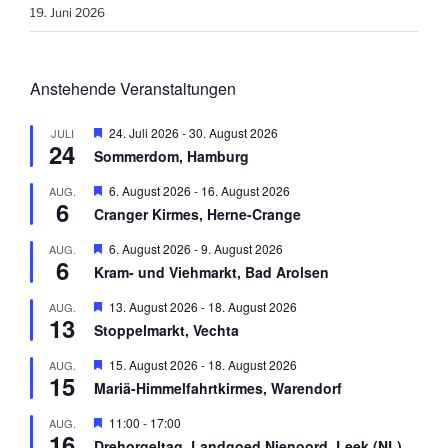
19. Juni 2026
Anstehende Veranstaltungen
H
24. Juli 2026
-
30. August 2026
JULI
24
e
Sommerdom, Hamburg
r
v
H
6. August 2026
-
16. August 2026
AUG.
o
6
e
r
Cranger Kirmes, Herne-Crange
r
g
v
e
H
6. August 2026
-
9. August 2026
AUG.
o
h
6
e
r
Kram- und Viehmarkt, Bad Arolsen
o
r
g
b
v
e
H
13. August 2026
-
18. August 2026
AUG.
e
o
h
13
e
n
r
Stoppelmarkt, Vechta
o
r
g
b
v
e
H
15. August 2026
-
18. August 2026
AUG.
e
o
h
15
e
n
r
Mariä-Himmelfahrtkirmes, Warendorf
o
r
g
b
v
e
H
11:00
-
17:00
AUG.
e
o
h
16
e
n
r
Drehorgeltag, Landgoed Nienoord, Leek (NL)