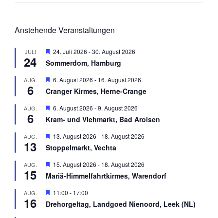
Anstehende Veranstaltungen
H
24. Juli 2026
-
30. August 2026
JULI
24
e
Sommerdom, Hamburg
r
v
H
6. August 2026
-
16. August 2026
AUG.
o
6
e
r
Cranger Kirmes, Herne-Crange
r
g
v
e
H
6. August 2026
-
9. August 2026
AUG.
o
h
6
e
r
Kram- und Viehmarkt, Bad Arolsen
o
r
g
b
v
e
H
13. August 2026
-
18. August 2026
AUG.
e
o
h
13
e
n
r
Stoppelmarkt, Vechta
o
r
g
b
v
e
H
15. August 2026
-
18. August 2026
AUG.
e
o
h
15
e
n
r
Mariä-Himmelfahrtkirmes, Warendorf
o
r
g
b
v
e
H
11:00
-
17:00
AUG.
e
o
h
16
e
n
r
Drehorgeltag, Landgoed Nienoord, Leek (NL)
o
r
g
b
v