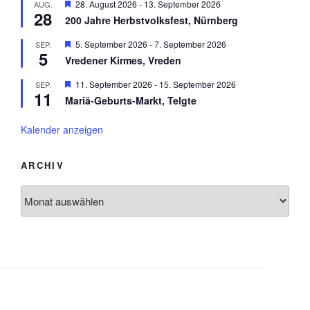
e
H
28. August 2026
-
13. September 2026
AUG.
e
o
h
28
e
n
r
200 Jahre Herbstvolksfest, Nürnberg
o
r
g
b
v
e
H
5. September 2026
-
7. September 2026
SEP.
e
o
h
5
e
n
r
Vredener Kirmes, Vreden
o
r
g
b
v
e
H
11. September 2026
-
15. September 2026
SEP.
e
o
h
11
e
n
r
Mariä-Geburts-Markt, Telgte
o
r
g
b
v
e
e
o
Kalender anzeigen
h
n
r
o
g
b
e
ARCHIV
e
h
n
o
Archiv
b
e
n