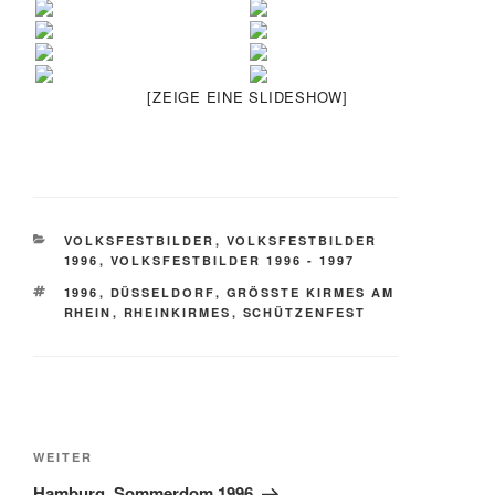
[ZEIGE EINE SLIDESHOW]
KATEGORIEN
VOLKSFESTBILDER
,
VOLKSFESTBILDER
1996
,
VOLKSFESTBILDER 1996 - 1997
SCHLAGWÖRTER
1996
,
DÜSSELDORF
,
GRÖSSTE KIRMES AM R
HEIN
,
RHEINKIRMES
,
SCHÜTZENFEST
Beitragsnavigation
Nächster
WEITER
Beitrag
Hamburg, Sommerdom 1996