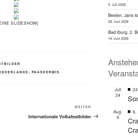
4. Juli 2026
Beelen, Jans t
28. Juni 2026
 EINE SLIDESHOW]
Bad Iburg, 2. 
19. Juni 2026
Anstehe
STBILDER
Veranst
NIEDERLANDE
,
PAASKERMIS
H
Juli
24
24
e
So
r
Nächster
WEITER
v
H
Aug.
6.
Beitrag
Internationale Volksfestbilder
o
6
e
Cra
r
r
Cr
g
v
e