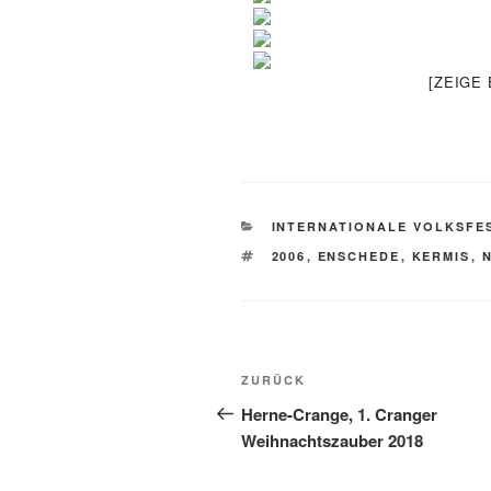
[ZEIGE
KATEGORIEN
INTERNATIONALE VOLKSFE
SCHLAGWÖRTER
2006
,
ENSCHEDE
,
KERMIS
,
Beitragsnavigation
Vorheriger
ZURÜCK
Beitrag
Herne-Crange, 1. Cranger
Weihnachtszauber 2018