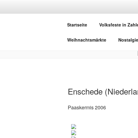
Zum
Inhalt
DEUTSCHE
springen
Startseite
Volksfeste in Zahl
Herzlich Willkommen in der Welt,
Weihnachtsmärkte
Nostalgi
Enschede (Niederla
Paaskermis 2006