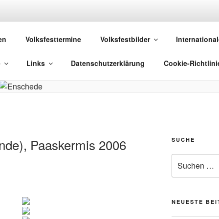
 VOLKSFESTE
en
Volksfesttermine
Volksfestbilder
International
 die sich "Volksfest" nennt!
e
Links
Datenschutzerklärung
Cookie-Richtlini
nde), Paaskermis 2006
SUCHE
Suchen
nach:
NEUESTE BE