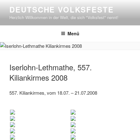
Zum
DEUTSCHE VOLKSFESTE
Inhalt
Herzlich Willkommen in der Welt, die sich "Volksfest" nennt!
springen
Menü
Iserlohn-Lethmathe, 557.
Kiliankirmes 2008
557. Kiliankirmes, vom 18.07. – 21.07.2008