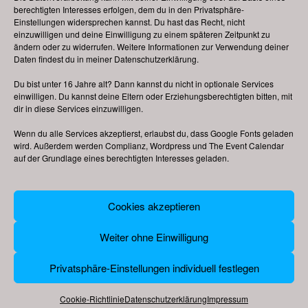
Stunikenmarkt, Hamm
berechtigten Interesses erfolgen, dem du in den Privatsphäre-
Einstellungen widersprechen kannst. Du hast das Recht, nicht
Kalender anzeigen
einzuwilligen und deine Einwilligung zu einem späteren Zeitpunkt zu
ARCHIV
ändern oder zu widerrufen. Weitere Informationen zur Verwendung deiner
Daten findest du in meiner
Datenschutzerklärung
.
Archiv
Du bist unter 16 Jahre alt? Dann kannst du nicht in optionale Services
einwilligen. Du kannst deine Eltern oder Erziehungsberechtigten bitten, mit
dir in diese Services einzuwilligen.
Wenn du alle Services akzeptierst, erlaubst du, dass Google Fonts geladen
wird. Außerdem werden Complianz, Wordpress und The Event Calendar
auf der Grundlage eines berechtigten Interesses geladen.
© 2009 – 2026
deutsche-volksfeste.de
,
Cookies akzeptieren
Datenschutzerklärung
|
Cookie-Richtlinie (EU)
|
Impressum
Weiter ohne Einwilligung
Privatsphäre-Einstellungen individuell festlegen
Cookie-Richtlinie
Datenschutzerklärung
Impressum