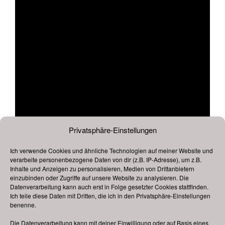
Privatsphäre-Einstellungen
Ich verwende Cookies und ähnliche Technologien auf meiner Website und
verarbeite personenbezogene Daten von dir (z.B. IP-Adresse), um z.B.
Inhalte und Anzeigen zu personalisieren, Medien von Drittanbietern
einzubinden oder Zugriffe auf unsere Website zu analysieren. Die
Datenverarbeitung kann auch erst in Folge gesetzter Cookies stattfinden.
Ich teile diese Daten mit Dritten, die ich in den Privatsphäre-Einstellungen
Hervorgehoben
18. September 2026
-
22. September 2026
benenne.
Die Datenverarbeitung kann mit deiner Einwilligung oder auf Basis eines