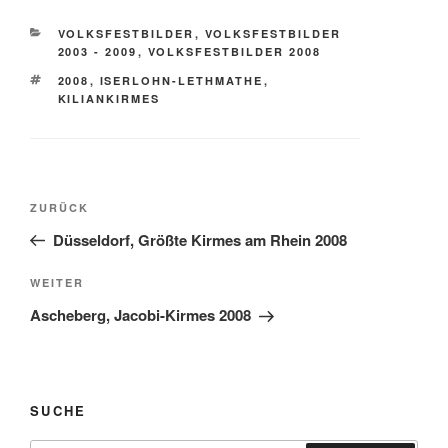
KATEGORIEN
VOLKSFESTBILDER
,
VOLKSFESTBILDER
2003 - 2009
,
VOLKSFESTBILDER 2008
SCHLAGWÖRTER
2008
,
ISERLOHN-LETHMATHE
,
KILIANKIRMES
Beitragsnavigation
Vorheriger
ZURÜCK
Beitrag
Düsseldorf, Größte Kirmes am Rhein 2008
Nächster
WEITER
Beitrag
Ascheberg, Jacobi-Kirmes 2008
SUCHE