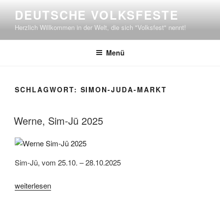
Zum
DEUTSCHE VOLKSFESTE
Inhalt
Herzlich Willkommen in der Welt, die sich "Volksfest" nennt!
springen
Menü
SCHLAGWORT:
SIMON-JUDA-MARKT
Werne, Sim-Jü 2025
Sim-Jü, vom 25.10. – 28.10.2025
„Werne,
weiterlesen
Sim-
Jü