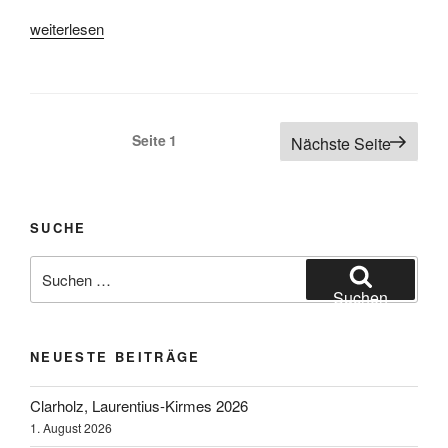
„Werne
weiterlesen
650
Jahre
Sim-
Jü
Seitennummerierung
Seite
1
Nächste Seite
2012“
der
Beiträge
SUCHE
Suchen
nach:
Suchen
NEUESTE BEITRÄGE
Clarholz, Laurentius-Kirmes 2026
1. August 2026