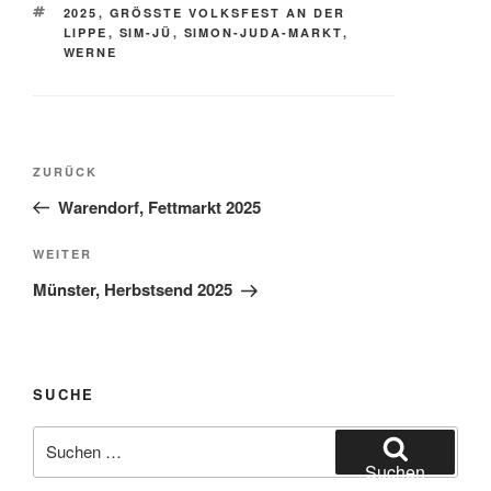
SCHLAGWÖRTER
2025
,
GRÖSSTE VOLKSFEST AN DER L
IPPE
,
SIM-JÜ
,
SIMON-JUDA-MARKT
,
WERNE
Beitragsnavigation
Vorheriger
ZURÜCK
Beitrag
Warendorf, Fettmarkt 2025
Nächster
WEITER
Beitrag
Münster, Herbstsend 2025
SUCHE
Suchen
nach:
Suchen