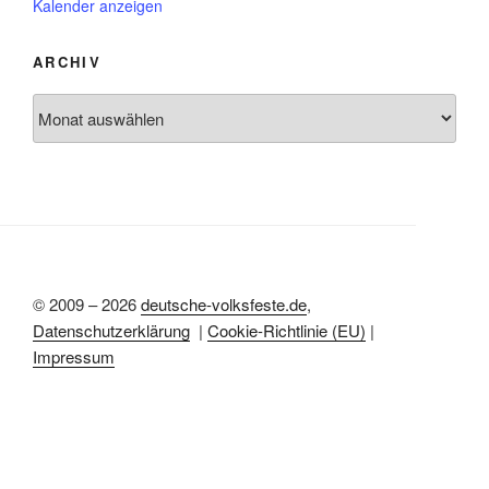
o
Kalender anzeigen
h
n
r
o
g
b
e
ARCHIV
e
h
n
o
Archiv
b
e
n
© 2009 – 2026
deutsche-volksfeste.de
,
Datenschutzerklärung
|
Cookie-Richtlinie (EU)
|
Impressum