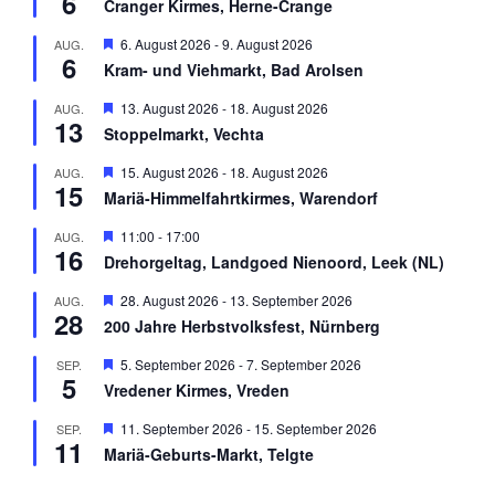
6
r
Cranger Kirmes, Herne-Crange
r
g
v
e
H
6. August 2026
-
9. August 2026
AUG.
o
h
6
e
r
Kram- und Viehmarkt, Bad Arolsen
o
r
g
b
v
e
H
13. August 2026
-
18. August 2026
AUG.
e
o
h
13
e
n
r
Stoppelmarkt, Vechta
o
r
g
b
v
e
H
15. August 2026
-
18. August 2026
AUG.
e
o
h
15
e
n
r
Mariä-Himmelfahrtkirmes, Warendorf
o
r
g
b
v
e
H
11:00
-
17:00
AUG.
e
o
h
16
e
n
r
Drehorgeltag, Landgoed Nienoord, Leek (NL)
o
r
g
b
v
e
H
28. August 2026
-
13. September 2026
AUG.
e
o
h
28
e
n
r
200 Jahre Herbstvolksfest, Nürnberg
o
r
g
b
v
e
H
5. September 2026
-
7. September 2026
SEP.
e
o
h
5
e
n
r
Vredener Kirmes, Vreden
o
r
g
b
v
e
H
11. September 2026
-
15. September 2026
SEP.
e
o
h
11
e
n
r
Mariä-Geburts-Markt, Telgte
o
r
g
b
v
e
e