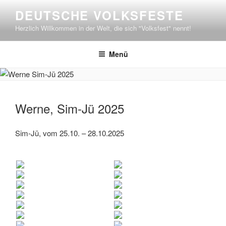
Zum
DEUTSCHE VOLKSFESTE
Inhalt
Herzlich Willkommen in der Welt, die sich "Volksfest" nennt!
springen
Menü
Werne, Sim-Jü 2025
Sim-Jü, vom 25.10. – 28.10.2025